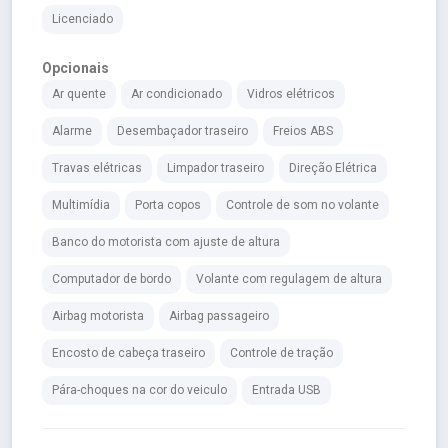
Licenciado
Opcionais
Ar quente
Ar condicionado
Vidros elétricos
Alarme
Desembaçador traseiro
Freios ABS
Travas elétricas
Limpador traseiro
Direção Elétrica
Multimídia
Porta copos
Controle de som no volante
Banco do motorista com ajuste de altura
Computador de bordo
Volante com regulagem de altura
Airbag motorista
Airbag passageiro
Encosto de cabeça traseiro
Controle de tração
Pára-choques na cor do veiculo
Entrada USB