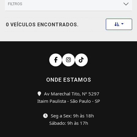
FILTROS
Toggle 
0 VEÍCULOS ENCONTRADOS.
ONDE ESTAMOS
Av Marechal Tito, Nº 5297
Itaim Paulista - São Paulo - SP
Seg a Sex: 9h às 18h
Sábado: 9h às 17h